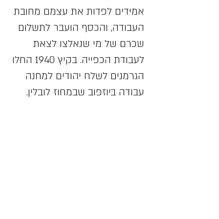
אמידים לפדות את עצמם מחובת
העבודה, והכסף הועבר לתשלום
שכרם של מי שנאלצו לצאת
לעבודת הכפייה. בקיץ 1940 החלו
הגרמנים לשלח יהודים למחנה
עבודה ביוזפוב שבמחוז לובלין.
בעקבות השילוחים האלה קטנה
אוכלוסיית הגטו, ובתחילת 1941 היו
בו 7,000 תושבים. כל ניסיונות
היודנרט להחזיר הביתה את
המשולחים לא צלחו.
ב-22 בפברואר 1941 הודיעו
הגרמנים ליודנרט על גירוש יהודי