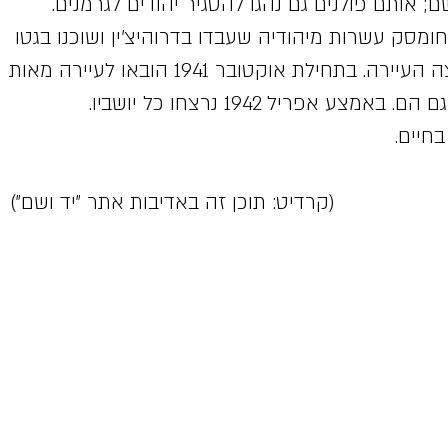
 אותם פולנים גם נהגו להסגיר יהודים לגרמנים.
ומסק עשרות מיהודיה שעבדו בדרוהיצ'ין ושוכנו בגטו
שהוקם בכמה בתים בקצה העיירה. בתחילת אוקטובר 1941 הובאו לעיירה מאות
צע אפריל 1942 נרצחו כל יושביו.
 זה באדיבות אתר "יד ושם")