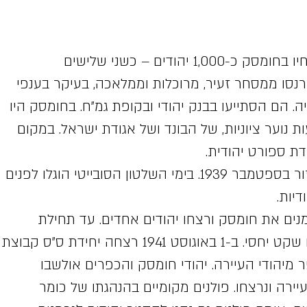
בין שתי מלחמות העולם חיו בחומסק כ-1,000 יהודים – כשני שלישים
נסו ממסחר זעיר, מרוכלות וממלאכה, בעיקר בענפי
. הם הסתייעו בבנק יהודי ובקופת גמ"ח. בחומסק היו
ת נוער ציוניות, של הבונד ושל אגודת ישראל. במקום
דת ספורט יהודית.
הסובייטים כבשו את האזור בספטמבר 1939. בימי השלטון הסובייטי הוגלו לפנים
יות.
1 כבשו הגרמנים את חומסק ורצחו יהודים אחדים. עד תחילת
אוגוסט 1941 שרר במקום שקט יחסי. ב-1 באוגוסט 1941 רצחה יחידת ס"ס קבוצת
 מיהודי העיירה. יהודי חומסק והכפרים אולשבו
יירה ונרצחו. פולנים מקומיים בהנהגתו של כומר