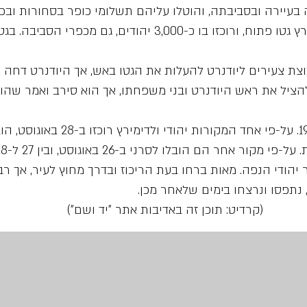
ייה בעיירה ובסביבתה, והוטלו עליהם תשלומי כופר בסחורות ובכ
באפריל 1942 הוקם בולדימירץ גטו פתוח, ורוכזו בו כ-3,000 יהודים, גם מכפרי הסביבה. ב
וצת צעירים ליודנרט להעלות את הגטו באש, אך היודנרט דחה 
הציל את ראש היודנרט ובני משפחתו, אך הוא סירב ואמר שהו
הגטו חוסל בסוף אוגוסט 1942. על-פי אחד המקורות יהודי ולדימירץ רוכזו ב-
אל מחוץ לעיר ונרצחו ביריות. על-פי מקור אחר הם הובל
יהודי הנפה. מאות ברחו בעת הריכוז ובדרך מחוץ לעיר, אך רב
נתפסו ונרצחו בימים שלאחר מכן.
ה באדיבות אתר "יד ושם")