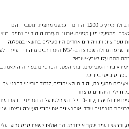
בין שתי מלחמות העולם חיו בוולדימירץ כ-1,200 יהודים – כמעט מחצית תושביה. הם
ה וממפעלי מזון קטנים. ארגוני העזרה היהודיים נתמכו בג'וינ
ת נוער ציוניות ויהודים אחדים היו פעילים בחשאי במפלגה
הקומוניסטית הפולנית. לאחר שרפה גדולה שפרצה ב-1934 היגרו רבים מיהודי העי
 וכמה מהם עלו לארץ-ישראל.
 נכבשה ולדימירץ בידי הסובייטים, ובתי העסק הפרטיים בעיירה הולאמו. ב
-26 ביוני 1941 גויסו כ-500 צעירים מהעיירה, יהודים ולא יהודים, לגדוד סובייטי בסרני אך
 חייליו היהודים נרצחו.
ב-29 ביוני 1941 עזבו הסובייטים את ולדימירץ, וב-3 ביולי השתלטו עליה הגרמנים. בארבעת
כניסת הגרמנים שדדו אוקראינים את יהודי העיירה ורצחו שניי
ט, ובראשו עמד יעקב אייזנברג. הם אולצו לשאת סרט זרוע ועליו