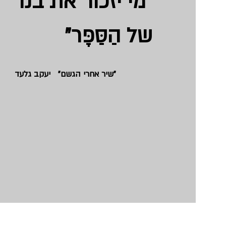
"מי יזכור את בנו
של הַסַּפָּר
"
"שיר אחרי הגשם" יעקב גלעד