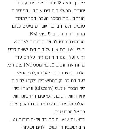
לצפון רוסיה 13 יהודים אמידים ועסקנים
יהודים. מפעלי היהודים אוחדו והמנסרות
הורחבו. בית הספר העברי הפך למוסד
סובייטי ולמדו בו ביידיש. הסובייטים נסוגו
מדוויד-הורודוק ב-5 ביולי 1941.
הגרמנים נכנסו לדוויד-הורודוק לאחר 8
ביולי 1941. הם ציוו על היהודים לשאת סרט
זרוע ועליו מגן דוד וכן גזרו עליהם עוד
גזרות אחרות. ב-10 באוגוסט 1941 נצטוו כל
הגברים היהודים בני 14 ומעלה להתייצב
לעבודת כפייה; המתייצבים נלקחו לבורות
ליד הכפר אולשני (Olszany) ונרצחו בידי
יחידה של חטיבת הפרשים הראשונה של
הס"ס. שני ילדים ניצלו מהטבח והגיעו אחר
כך אל הפרטיזנים.
בראשית 1942 הוקם בדוויד-הורודוק גטו.
רוב תושביו היו נשים וילדים ושיעורי