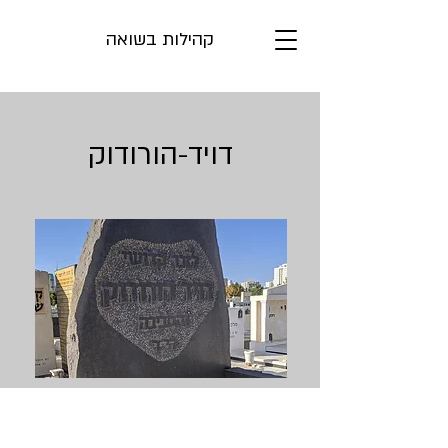
קהילות בשואה
דויד-הורודוק