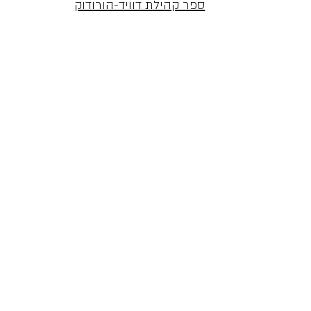
ספר קהילת דוויד-הורודוק
אנדרטה מספר 157