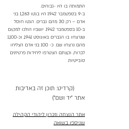
התמותה בו היו -גבוהים.
ב-9 בספטמבר 1942 היו בגטו 1,263 בני
אדם – רק 30 מהם גברים. הגטו חוסל
ב-10 בספטמבר 1942. יושביו הולכו למקום
שנרצחו בו הגברים באוגוסט 1941, וכ-1,100
מהם נרצחו שם. כ- 100 בני אדם הצליחו
לברוח, וקצתם הצטרפו ליחידות פרטיזנים
סובייטיות.
(קרדיט: תוכן זה באדיבות
אתר "יד ושם")
אתר הנצחה וזכרון ליהודי הקהילה
שניספו בשואה