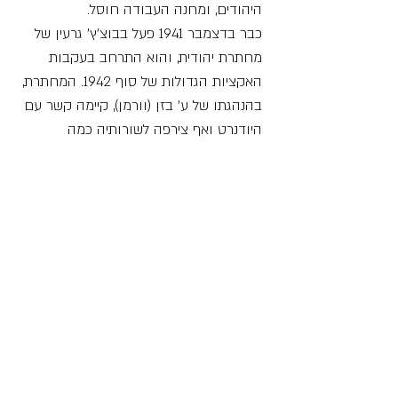
היהודים, ומחנה העבודה חוסל.
כבר בדצמבר 1941 פעל בבוצ'ץ' גרעין של
מחתרת יהודית, והוא התרחב בעקבות
האקציות הגדולות של סוף 1942. המחתרת,
בהנהגתו של ע' בזן (וורמן), קיימה קשר עם
היודנרט ואף צירפה לשורותיה כמה
מהשוטרים היהודים. חבריה יצרו קשר עם
קבוצות פרטיזנים יהודים שפעלו בסביבה
והצליחו להשיג כלי נשק אחדים. לאחר מכן
התארגנה בבוצ'ץ' קבוצת מחתרת אחרת,
אקטיביסטית יותר, שכונתה "קבוצת
פרידלנדר". קבוצה זו חיסלה כמה פולנים
ואוקראינים שהלשינו על יהודים. תכנית
ההתנגדות של חברי המחתרת של בזן לא
יצאה לפועל, ורק אחד מהם, אנדרמן, הצליח
לירות למוות בשוטר אוקראיני באקציה
שהתקיימה ב-13 באפריל 1943.