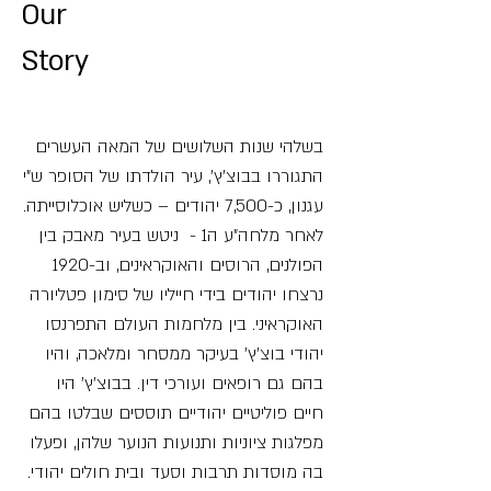
Our
Story
בשלהי שנות השלושים של המאה העשרים
התגוררו בבוצ'ץ', עיר הולדתו של הסופר ש"י
עגנון, כ-7,500 יהודים – כשליש אוכלוסייתה.
לאחר מלחה"ע ה1 - ניטש בעיר מאבק בין
הפולנים, הרוסים והאוקראינים, וב-1920
נרצחו יהודים בידי חייליו של סימון פטליורה
האוקראיני. בין מלחמות העולם התפרנסו
יהודי בוצ'ץ' בעיקר ממסחר ומלאכה, והיו
בהם גם רופאים ועורכי דין. בבוצ'ץ' היו
חיים פוליטיים יהודיים תוססים שבלטו בהם
מפלגות ציוניות ותנועות הנוער שלהן, ופעלו
בה מוסדות תרבות וסעד ובית חולים יהודי.