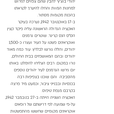
יהודי בוצ'ץ' להבין שהם צפויים לגירוש
למחנות המוות והחלו להיערך לקראתו
בהכנת מקומות מסתור.
ב-17 באוקטובר 1942, נערכה בעיקר
האקציה הגדולה הראשונה עליה פיקד קצין
הס"ס הנס קריגר. שוטרים גרמנים
ואוקראינים פשטו על העיר ועצרו כ-1,500
יהודים, והללו גורשו לבלז'ץ. עוד כמה מאוד
יהודים ובהם המאושפזים בבית החולים,
נורו במקום. רבים הצליחו להימלט. באותו
יום גירשו הגרמנים לעיר יהודים נוספים
מהסביבה והם שוכנו בצפיפות רבה
בכנסיות ובבנייני ציבור, וכמעט מיד פרצה
בקרבם מגֵפת טיפוס.
האקציה השנייה הייתה ב-27 בנובמבר 1942,
על-פי שמועה לפי דרישתם של רופאים
אוקראינים מקומיים שחששו מהתפשטות