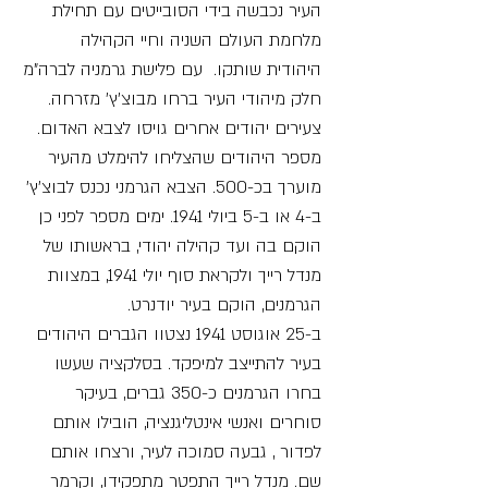
העיר נכבשה בידי הסובייטים עם תחילת
מלחמת העולם השניה וחיי הקהילה
היהודית שותקו. עם פלישת גרמניה לברה"מ
חלק מיהודי העיר ברחו מבוצ'ץ' מזרחה.
צעירים יהודים אחרים גויסו לצבא האדום.
מספר היהודים שהצליחו להימלט מהעיר
מוערך בכ-500. הצבא הגרמני נכנס לבוצ'ץ'
ב-4 או ב-5 ביולי 1941. ימים מספר לפני כן
הוקם בה ועד קהילה יהודי, בראשותו של
מנדל רייך ולקראת סוף יולי 1941, במצוות
הגרמנים, הוקם בעיר יודנרט.
ב-25 אוגוסט 1941 נצטוו הגברים היהודים
בעיר להתייצב למיפקד. בסלקציה שעשו
בחרו הגרמנים כ-350 גברים, בעיקר
סוחרים ואנשי אינטליגנציה, הובילו אותם
לפדור , גבעה סמוכה לעיר, ורצחו אותם
שם. מנדל רייך התפטר מתפקידו, וקרמר