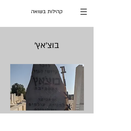
קהילות בשואה
'בוצ'אץ