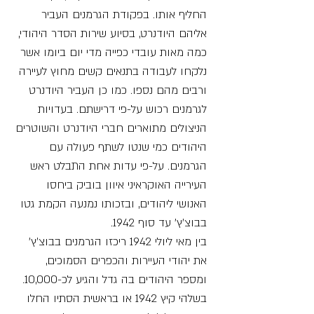
החליף אותו. בפקודת הגרמנים העביר
אליהם היודנרט, בסיוע שירות הסדר היהודי,
כמה מאות עובדי כפייה מדי יום ביומו אשר
נלקחו לעבודה בתנאים קשים מחוץ לעיירה
ורבים מהם נספו. כמו כן העביר היודנרט
לגרמנים רכוש על-פי דרישתם. בעדויות
הניצולים מתוארים חברי היודנרט והשוטרים
היהודים כמי שנטו לשתף פעולה עם
הגרמנים. על-פי עדות אחת התבלט ראש
העירייה האוקראיני איוון בוביק ביחסו
האנושי ליהודים, ובזכותו נמנעה הקמת גטו
בבוצ'ץ' עד סוף 1942.
בין מאי ליולי 1942 ריכזו הגרמנים בבוצ'ץ'
את יהודי העיירות והכפרים הסמוכים,
ומספר היהודים בה גדל והגיע לכ-10,000.
בשלהי קיץ 1942 או בראשית הסתיו החלו