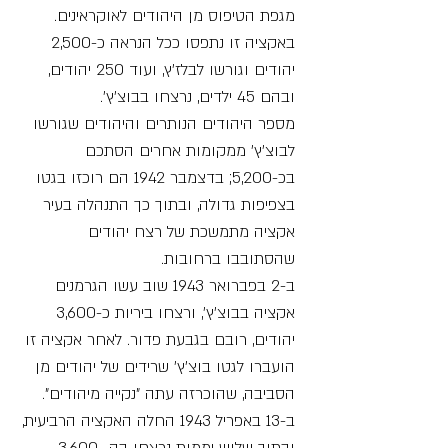
מגפת הטיפוס מן היהודים לאוקראינים.
באקציה זו נתפסו ככל הנראה כ-2,500
יהודים וגורשו לבלז'ץ, ועוד 250 יהודים,
ובהם 45 ילדים, נרצחו בבוצ'ץ'.
מספר היהודים הנותרים והיהודים שגורשו
לבוצ'ץ' ממקומות אחרים הסתכם
בכ-5,200; בדצמבר 1942 הם רוכזו בגטו
בצפיפות גדולה, ובתוך כך התנהלה בעיר
אקציה מתמשכת של רצח יהודים
שהסתובבו ברחובות.
ב-2 בפברואר 1943 שוב עשו הגרמנים
אקציה בבוצ'ץ', ורצחו ביריות כ-3,600
יהודים, רובם בגבעת פדור. לאחר אקציה זו
הועברו לגטו בוצ'ץ' שרידים של יהודים מן
הסביבה, שהוכרזה עתה "נקייה מיהודים".
ב-13 באפריל 1943 החלה האקציה הרביעית,