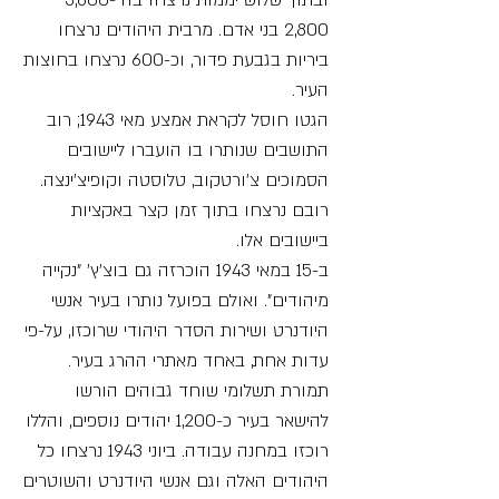
ובתוך שלוש יממות נרצחו בה 3,600-
2,800 בני אדם. מרבית היהודים נרצחו
ביריות בגבעת פדור, וכ-600 נרצחו בחוצות
העיר.
הגטו חוסל לקראת אמצע מאי 1943; רוב
התושבים שנותרו בו הועברו ליישובים
הסמוכים צ'ורטקוב, טלוסטה וקופיצ'ינצה.
רובם נרצחו בתוך זמן קצר באקציות
ביישובים אלו.
ב-15 במאי 1943 הוכרזה גם בוצ'ץ' "נקייה
מיהודים". ואולם בפועל נותרו בעיר אנשי
היודנרט ושירות הסדר היהודי שרוכזו, על-פי
עדות אחת, באחד מאתרי ההרג בעיר.
תמורת תשלומי שוחד גבוהים הורשו
להישאר בעיר כ-1,200 יהודים נוספים, והללו
רוכזו במחנה עבודה. ביוני 1943 נרצחו כל
היהודים האלה וגם אנשי היודנרט והשוטרים