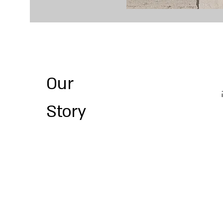
Our
ה
Story