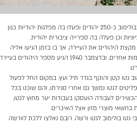
בין מלחמות העולם חיו בבולימוב כ-250 יהודים ופעלו בה מפלגות יהודיות כגון
ניות וכן פעלה בה ספרייה ציבורית יהודית.
קצת היהודים את העיירה, אך בו בזמן הגיעו אליה
פליטים רבים יותר ממקומות אחרים, ובדצמבר 1940 הגיע מספר היהודים בעייר
 בבולימוב גטו קטן והוקף בגדר תיל ועץ. במקום החל לפעול
פליטים לגטו נמשך גם אחרי סגירתו, והם שוכנו בכל
 הכשירים לעבודה הועסקו בעבודות יער מחוץ לגטו,
 בחשאי מוצרי מזון אצל האיכרים.
 כל יושבי גטו בולימוב לגטו ורשה. רובם נאלצו ללכת לוורשה