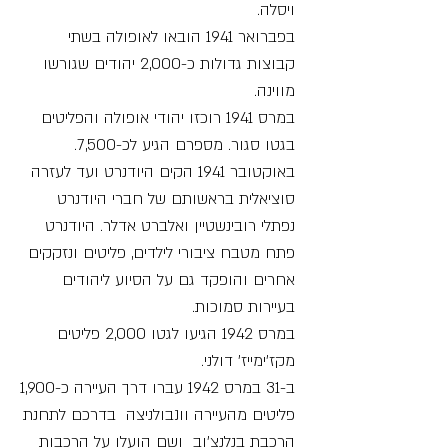
ויסלה.
בפברואר 1941 הובאו לאופולה בשתי
קבוצות גדולות כ-2,000 יהודים שגורשו
מווינה.
במרס 1941 רוכזו יהודי אופולה והפליטים
בגטו סגור. מספרם הגיע לכ-7,500.
באוקטובר 1941 הקים היודנרט ועד לעזרה
סוציאלית בראשותם של חברי היודנרט
נפתלי רובינשטיין ואלברט אדלר. היודנרט
פתח מטבח ציבורי לילדים, פליטים ונזקקים
אחרים והופקד גם על הסיוע ליהודים
בעיירות סמוכות.
במרס 1942 הגיעו לגטו 2,000 פליטים
מקז'ימייז' דולני.
ב-31 במרס 1942 עברו דרך העיירה כ-1,900
פליטים מהעיירה וונבולניצה בדרכם לתחנת
הרכבת בנלנצ'וב ושם הועלו על הרכבות