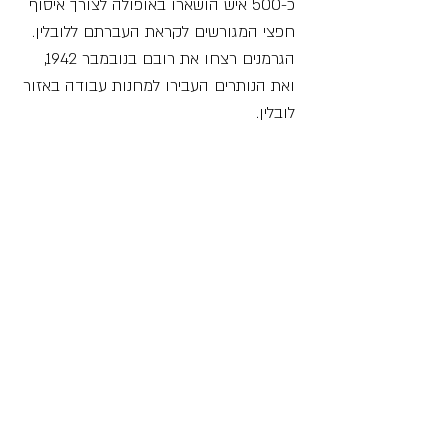
כ-500 איש הושארו באופולה לצורך איסוף
חפצי המגורשים לקראת העברתם ללובלין.
הגרמנים רצחו את רובם בנובמבר 1942,
ואת הנותרים העבירו למחנות עבודה באזור
לובלין.
(קרדיט: תוכן זה באדיבות
אתר "יד ושם")
אנדרטה מספר 251
"מי יזכור את בנו של הַסַּפָּר
"