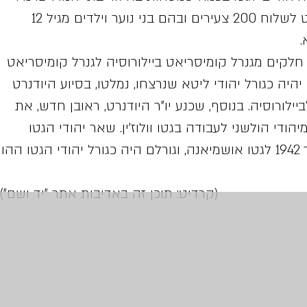
אחר כך נצטווה היודנרט לשלוח 200 צעירים ובהם בני נוער וילדים מגיל 12
.
ס 1942 צורפו חלקים מגנרל קומיסריאט ביילורוסיה לגנרל קומיסריאט
היה כגורל יהודי ליטא שנרצחו, נמלטו, בסיוע היודנרט
ביילורוסיה. בנוסף, שכנע יו"ר היודנרט, ראובן חדש, את
לטונות לשלוח 150 מיהודי הולשני לעבודה בגטו וולוז'ין. שאר יהודי הגטו
הוא.
ן זה באדיבות אתר "יד ושם")