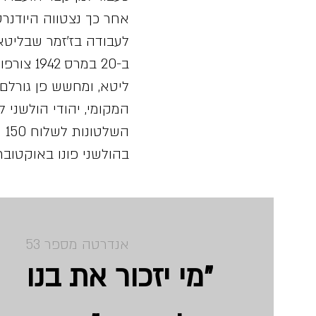
לעבודה בז'זמר שבליטא
ב-20 במר
ליטא, ומחשש פן גורלם י
המקומי, יהודי הולשני ל
הש
בהולשני פונו באוקטובר 1942 לגטו אושמיאנה, וגורלם היה כגורל יהודי הגטו ה
(קרדיט: תוכ
אנדרטה מספר 53
"מי יזכור את בנו