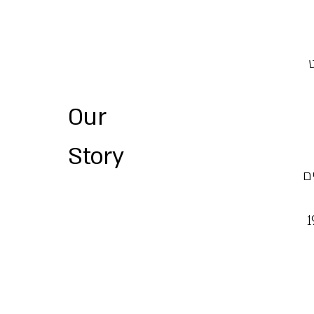
1 התמעט
Our
Story
ם
י הגרמנים. ב-1920