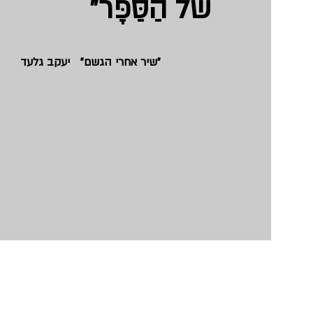
של הַסַּפָּר
"
"שיר אחרי הגשם" יעקב גלעד