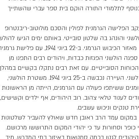
 בנוסף לתלמודי התורה הוקם בית ספר עברי שהשתייך
1 בספטמבר 1939, עקב הפלישה הגרמנית לפולין והסכם מולוטוב-ריבנטרופ
ני והונהג בה שלטון סובייטי. באותם ימים הגיעו להולשנ
פליטים יהודים שנמלטו מאזור הכיבוש הגרמני. ב-22 ביוני 1941, עם פלישת גרמ
פגה הולשני הפגזות כבדות, ויהודים רבים התפנו מן
הכוחות הסובייטיים. עם זאת רבים נתקלו בקשיים במהלך
הפינוי ונאלצו לשוב להולשני. העיירה נכבשה ב-25 ביוני 1941. משטרת הולשני,
ומנים ששיתפו פעולה עם הגרמנים, הייתה מן הראשונות
ים לענוד טלאי צהוב. רוב היהודים, אף ילדים וקשישים,
ירת טנקים וניכוש עשבים.
במקום עמד הרב ראובן חדש שאולץ להעביר לשלטונות
כופר וסחורות עד כי יהודי המקום התרוששו מרכושם.
 היהודים לגטו בכמה סמטאות באיזור בתי המדרש. מיד