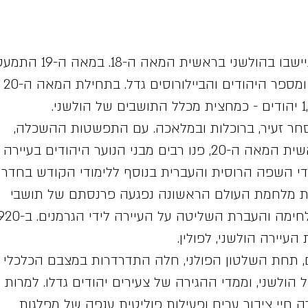
היהודים הראשונים התיישבו בהולשני בראשית המאה ה-18. במאה ה-9
מספר הפולנים בעיירה ומספר היהודים והביילורוסים גדל. בתחילת המאה ה-20
סחר זעיר, ברוכלות ובמלאכה. עם התפשטות ההשכלה,
בסוף המאה ה-19 ובראשית המאה ה-20, פנו רבים מבני הנוער היהודים בעיירה
ודי השפה הרוסית והעברית בנוסף ללימודי הקודש בחדרי
פת מלחמת העולם הראשונה נפגעה פרנסתם של תושבי
המקום עקב פעולות הלחימה והעברת השליטה על העיירה ליד
העיירה הולשני, לפולין.
, תחת השלטון הפולני, חלה התדרדרות במצבם הכלכלי
הולשני, וממדי ההגירה של צעירים יהודים גדלו. למרות
 חיי ציבור ערים ופעילות פוליטית ענפה של מפלגות